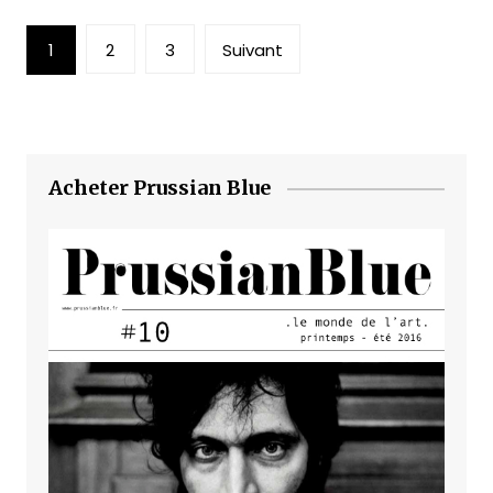
Pagination
1
2
3
Suivant
des
publications
Acheter Prussian Blue