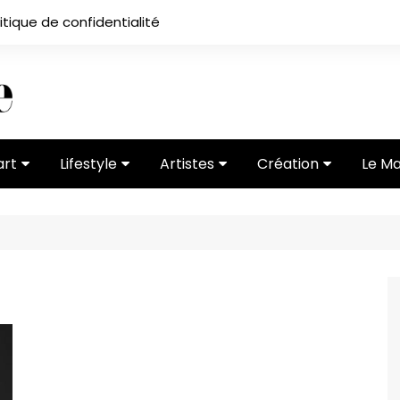
itique de confidentialité
art
Lifestyle
Artistes
Création
Le M
 ses
Subcultures
Ateliers
Portfolios
Mode
Entretiens
Vidéos
 vernissage
Critiques