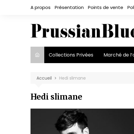
Aller
A propos
Présentation
Points de vente
Pol
au
contenu
Collections Privées
Marché de l’
Le marché et
acteurs
Accueil
Hedi slimane
Exposition et
Hedi slimane