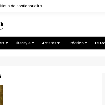
itique de confidentialité
art
Lifestyle
Artistes
Création
Le M
 ses
Subcultures
Ateliers
Portfolios
Mode
Entretiens
Vidéos
 vernissage
Critiques
s