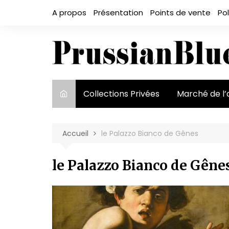
Aller
A propos
Présentation
Points de vente
Pol
au
contenu
Collections Privées
Marché de l’
Le marché et
acteurs
Accueil
le Palazzo Bianco de Gênes
Exposition et
le Palazzo Bianco de Gêne