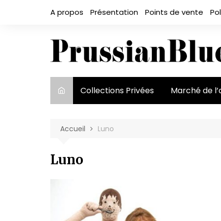
Aller
A propos
Présentation
Points de vente
Pol
au
contenu
Collections Privées
Marché de l’
Le marché et
acteurs
Accueil
Luno
Exposition et
Luno