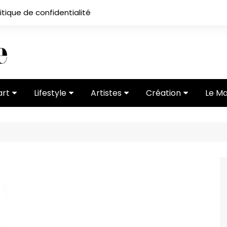
itique de confidentialité
art
Lifestyle
Artistes
Création
Le M
 ses
Subcultures
Ateliers
Portfolios
Mode
Entretiens
Vidéos
 vernissage
Critiques