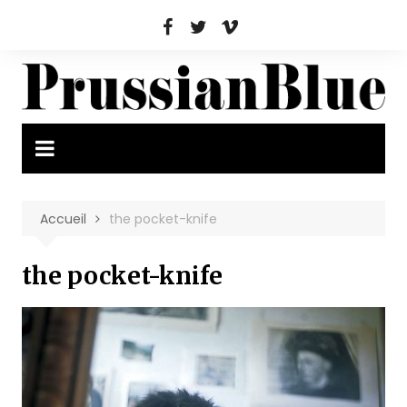
Aller
au
contenu
Accueil
the pocket-knife
the pocket-knife