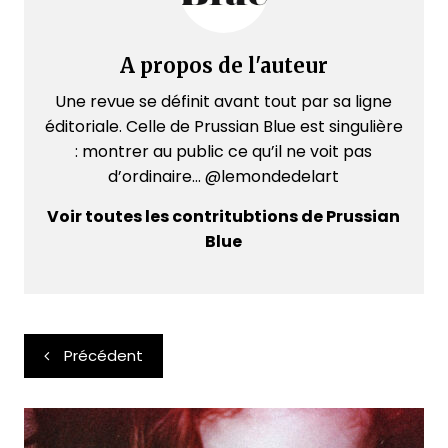
A propos de l'auteur
Une revue se définit avant tout par sa ligne
éditoriale. Celle de Prussian Blue est singulière
: montrer au public ce qu’il ne voit pas
d’ordinaire... @lemondedelart
Voir toutes les contritubtions de Prussian
Blue
Navigation
Précédent
de
l’article