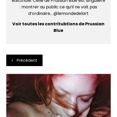
éditoriale. Celle de Prussian Blue est singulière
: montrer au public ce qu’il ne voit pas
d’ordinaire... @lemondedelart
Voir toutes les contritubtions de Prussian
Blue
Navigation
Précédent
de
l’article