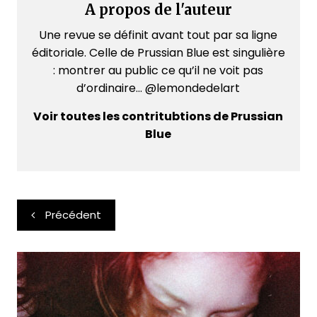
A propos de l'auteur
Une revue se définit avant tout par sa ligne
éditoriale. Celle de Prussian Blue est singulière
: montrer au public ce qu’il ne voit pas
d’ordinaire... @lemondedelart
Voir toutes les contritubtions de Prussian
Blue
Navigation
Précédent
de
l’article