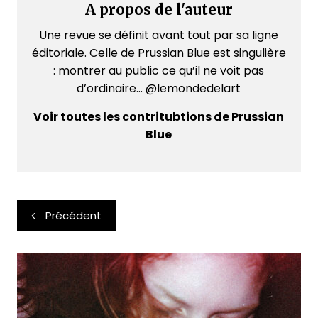
A propos de l'auteur
Une revue se définit avant tout par sa ligne
éditoriale. Celle de Prussian Blue est singulière
: montrer au public ce qu’il ne voit pas
d’ordinaire... @lemondedelart
Voir toutes les contritubtions de Prussian
Blue
Navigation
Précédent
de
l’article