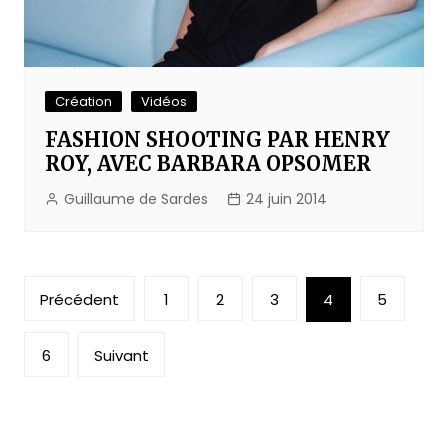
Création
Vidéos
FASHION SHOOTING PAR HENRY
ROY, AVEC BARBARA OPSOMER
Guillaume de Sardes
24 juin 2014
Pagination
Précédent
1
2
3
4
5
des
publications
6
Suivant