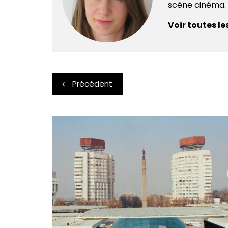
scène cinéma.
Voir toutes le
Navigation
Précédent
de
l’article