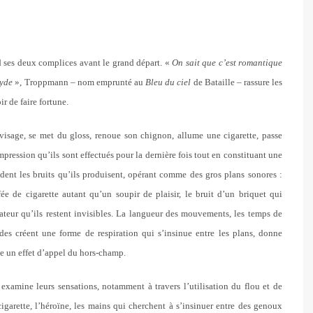
 ses deux complices avant le grand départ. «
On sait que c’est romantique
lyde
»,
Troppmann – nom emprunté au
Bleu du ciel
de Bataille – rassure les
ir de faire fortune.
visage, se met du gloss, renoue son chignon, allume une cigarette, passe
impression qu’ils sont effectués pour la dernière fois tout en constituant une
ent les bruits qu’ils produisent, opérant comme des gros plans sonores :
ée de cigarette autant qu’un soupir de plaisir, le bruit d’un briquet qui
ateur qu’ils restent invisibles. La langueur des mouvements, les temps de
ides créent une forme de respiration qui s’insinue entre les plans, donne
rée un effet d’appel du hors-champ.
t examine leurs sensations, notamment à travers l’utilisation du flou et de
cigarette, l’héroïne, les mains qui cherchent à s’insinuer entre des genoux