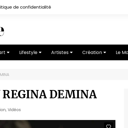
itique de confidentialité
art
Lifestyle
Artistes
Création
Le M
 ses
Subcultures
Ateliers
Portfolios
EMINA
Mode
Entretiens
Vidéos
 vernissage
Critiques
Y REGINA DEMINA
ion
,
Vidéos