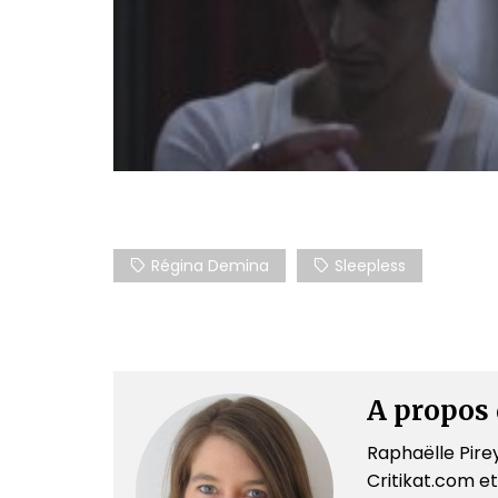
Régina Demina
Sleepless
A propos 
Raphaëlle Pirey
Critikat.com et