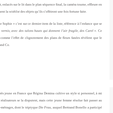
, enlacés sur le lit dans le plan séquence final, la caméra tourne, effleure en
nent la
wishlist
des objets qu’ils s’offriront une fois fortune faite.
de Sophie
»
c’est sur ce dernier item de la liste, référence à l’enfance que se
 vernis, avec des talons hauts qui donnent l’air fragile, des Carel
».
Ce
t comme l’effet de clignotement des plans de fleurs fanées révèlent que le
 and Co.
très jeune en France que Régina Demina cultive un style si personnel, à mi
réalisateurs se la disputent, mais cette jeune femme résolue fait passer au
ts-métrages, dont le triptyque
Die Frau
,
auquel Bertrand Bonello a participé