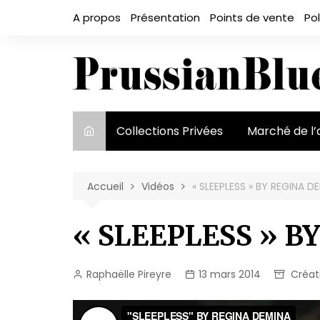
Aller
A propos
Présentation
Points de vente
Pol
au
contenu
Collections Privées
Marché de l’
Le marché et
acteurs
Accueil
Vidéos
« SLEEPLESS » BY REGINA D
Exposition et
« SLEEPLESS » B
Raphaëlle Pireyre
13 mars 2014
Créat