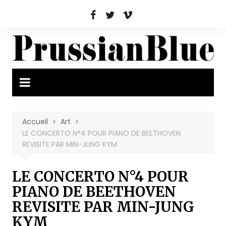
Aller
au
contenu
Accueil
Art
LE CONCERTO N°4 POUR PIANO DE BEETHOVEN
REVISITE PAR MIN-JUNG KYM
LE CONCERTO N°4 POUR
PIANO DE BEETHOVEN
REVISITE PAR MIN-JUNG
KYM