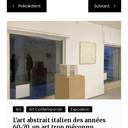
Navigation
Précédent
Suivant
de
l’article
Art
Art Contemporain
Exposition
L’art abstrait italien des années
60-70, un art trop méconnu