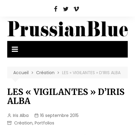
Aller
au
contenu
Accueil
Création
LES « VIGILANTES » D’IRIS ALBA
LES « VIGILANTES » D’IRIS
ALBA
Iris Alba
16 septembre 2015
Création
,
Portfolios