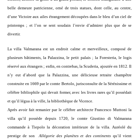
belle demeure patricienne, orné de trois statues, dont celle, au centre,
d’une Victoire aux ailes étrangement découpées dans le bleu d’un ciel de
printemps ; et l’on se sent soudain l’envie d’admirer plus que de se
divertir.
La villa Valmarana est un endroit calme et merveilleux, composé de
plusieurs bâtiments, la Palazzina, le petit palais ; la Foresteria, le logis
réservé aux étrangers ; enfin, en contrebas, la Scuderia, ajoutée en 1812. Il
n’y eut d’abord que la Palazzina, une délicieuse retraite champêtre
construite en 1669 par le comte Bertolo, jurisconsulte de la Sérénissime et
célèbre bibliophile qui devait former, avec les livres rares qu’il possédait
et qu’il légua à la ville, la bibliothèque de Vicence.
Après avoir fait remanier par le célèbre architecte Francesco Muttoni la
villa qu’il possède depuis 1720, le comte Giustino di Valmarana
commande à Tiepolo la décoration intérieure de la villa. Auréolé du
prestige de son
Allégorie des planètes et des continents
qu’il vient