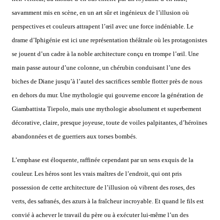
savamment mis en scène, en un art sûr et ingénieux de l’illusion où
perspectives et couleurs attrapent l’œil avec une force indéniable. Le
drame d’Iphigénie est ici une représentation théâtrale où les protagonistes
se jouent d’un cadre à la noble architecture conçu en trompe l’œil. Une
main passe autour d’une colonne, un chérubin conduisant l’une des
biches de Diane jusqu’à l’autel des sacrifices semble flotter près de nous
en dehors du mur. Une mythologie qui gouverne encore la génération de
Giambattista Tiepolo, mais une mythologie absolument et superbement
décorative, claire, presque joyeuse, toute de voiles palpitantes, d’héroïnes
abandonnées et de guerriers aux torses bombés.
L’emphase est éloquente, raffinée cependant par un sens exquis de la
couleur. Les héros sont les vrais maîtres de l’endroit, qui ont pris
possession de cette architecture de l’illusion où vibrent des roses, des
verts, des safranés, des azurs à la fraîcheur incroyable. Et quand le fils est
convié à achever le travail du père ou à exécuter lui-même l’un des