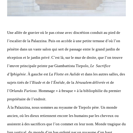
Une allée de gravier où le pas crisse avec discrétion conduit au pied de
l’escalier de la Palazzina. Puis on accède à une petite terrasse d’où l’on
pénètre dans un vaste salon qui sert de passage entre le grand jardin de
réception et le jardin privé. C’est là, sur le mur de droite, que l’on trouve
l’œuvre principale peinte par Giambattista Tiepolo,
Le Sacrifice
d’Iphigénie
. À gauche est
La Flotte en Aulide
et dans les autres salles, des
sujets tirés de l’
Iliade
et de l’
Énéide
, de la
Jérusalem délivrée
et de
l’
Orlando Furioso
. Hommage « à fresque » à la bibliophilie du premier
propriétaire de l’endroit.
À la Palazzina, nous sommes au royaume de Tiepolo père. Un monde
ancien, où les dieux retiennent encore les humains par les cheveux ou
assistent à des sacrifices que l’on commet en leur nom. Monde tragique du
lien vertical, du monde d’en bas enferré par un royaume d’en haut,