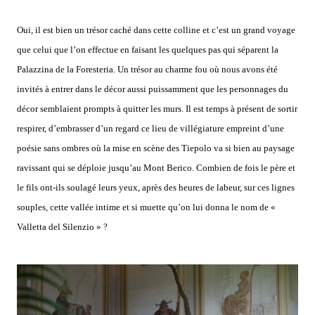
Oui, il est bien un trésor caché dans cette colline et c’est un grand voyage
que celui que l’on effectue en faisant les quelques pas qui séparent la
Palazzina de la Foresteria. Un trésor au charme fou où nous avons été
invités à entrer dans le décor aussi puissamment que les personnages du
décor semblaient prompts à quitter les murs. Il est temps à présent de sortir
respirer, d’embrasser d’un regard ce lieu de villégiature empreint d’une
poésie sans ombres où la mise en scène des Tiepolo va si bien au paysage
ravissant qui se déploie jusqu’au Mont Berico. Combien de fois le père et
le fils ont-ils soulagé leurs yeux, après des heures de labeur, sur ces lignes
souples, cette vallée intime et si muette qu’on lui donna le nom de «
Valletta del Silenzio » ?