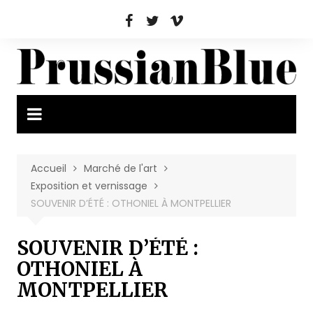
Aller
au
contenu
Accueil
Marché de l'art
Exposition et vernissage
SOUVENIR D’ÉTÉ : OTHONIEL À MONTPELLIER
SOUVENIR D’ÉTÉ :
OTHONIEL À
MONTPELLIER