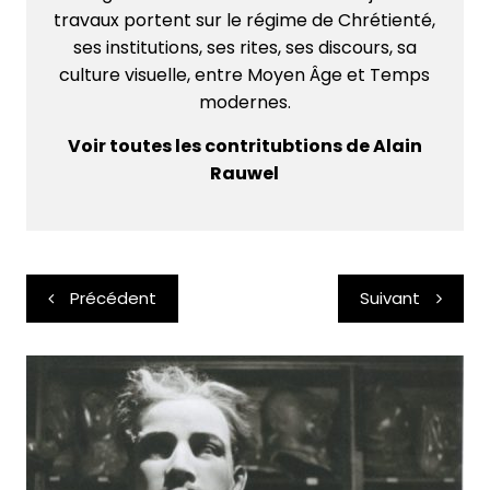
travaux portent sur le régime de Chrétienté,
ses institutions, ses rites, ses discours, sa
culture visuelle, entre Moyen Âge et Temps
modernes.
Voir toutes les contritubtions de Alain
Rauwel
Navigation
Précédent
Suivant
de
l’article