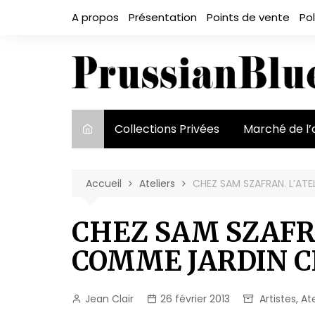
Aller
A propos
Présentation
Points de vente
Pol
au
contenu
Collections Privées
Marché de l’
Le marché et
acteurs
Accueil
Ateliers
CHEZ SAM SZAFRAN. L’AT
Exposition et
CHEZ SAM SZAFRA
COMME JARDIN C
Jean Clair
26 février 2013
Artistes
,
Ate