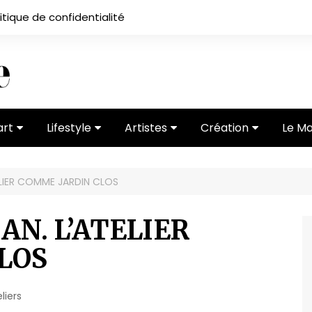
itique de confidentialité
art
Lifestyle
Artistes
Création
Le M
 ses
Subcultures
Ateliers
Portfolios
ELIER COMME JARDIN CLOS
Mode
Entretiens
Vidéos
 vernissage
Critiques
N. L’ATELIER
LOS
liers